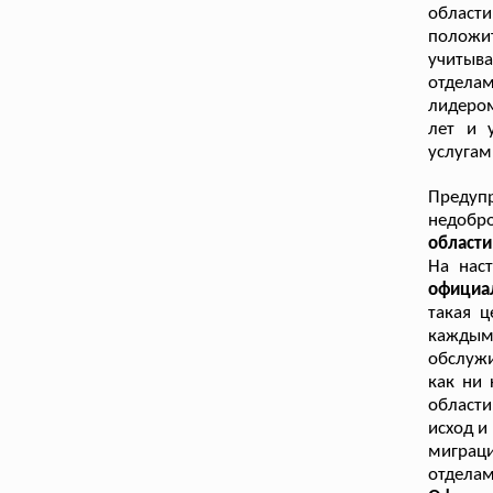
област
положит
учитыва
отделам
лидером
лет и 
услугам
Преду
недобр
области
На нас
официа
такая ц
кажды
обслужи
как ни
области
исход и
миграц
отделам