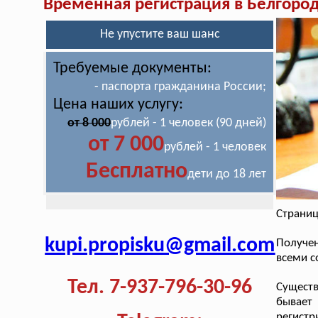
Временная регистрация в Белгород
Не упустите ваш шанс
Требуемые документы:
- паспорта гражданина России;
Цена наших услугу:
от 8 000
рублей - 1 человек (90 дней)
от 7 000
рублей - 1 человек
Бесплатно
дети до 18 лет
Страниц
kupi.propisku@gmail.com
Получе
всеми с
Тел. 7-937-796-30-96
Существ
бывает
регист