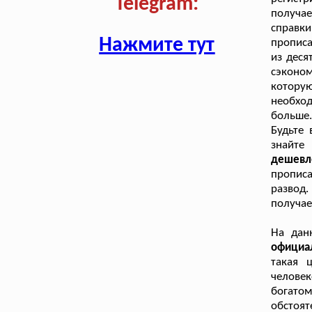
Telegram:
получае
справк
Нажмите тут
прописа
из деся
сэконом
котору
необход
больше
Будьте
знайт
дешевл
прописа
развод.
получае
На дан
официа
такая 
челове
богато
обстоят