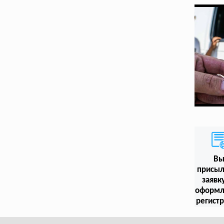
В
присыл
заявк
оформл
регист