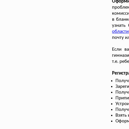
Оформи
проблем
комисси
в бланк
узнать
области
почту и
Если в
гимнази
т.е. ре
Регистр
Получ
Зарег
Получ
Припи
Устрои
Получ
Взять
Оформ